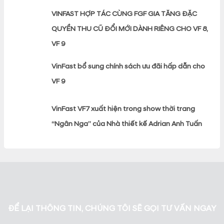
VINFAST HỢP TÁC CÙNG FGF GIA TĂNG ĐẶC
QUYỀN THU CŨ ĐỔI MỚI DÀNH RIÊNG CHO VF 8,
VF 9
VinFast bổ sung chính sách ưu đãi hấp dẫn cho
VF 9
VinFast VF7 xuất hiện trong show thời trang
“Ngân Nga” của Nhà thiết kế Adrian Anh Tuấn
ĐỂ LẠI THÔNG TIN, CHÚNG TÔI SẼ GỌI TƯ VẤN NGAY