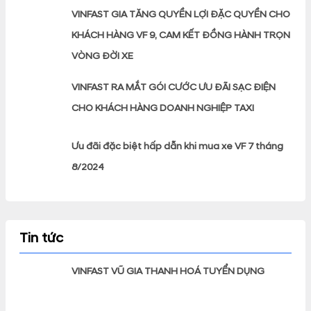
VINFAST GIA TĂNG QUYỀN LỢI ĐẶC QUYỀN CHO
KHÁCH HÀNG VF 9, CAM KẾT ĐỒNG HÀNH TRỌN
VÒNG ĐỜI XE
VINFAST RA MẮT GÓI CƯỚC ƯU ĐÃI SẠC ĐIỆN
CHO KHÁCH HÀNG DOANH NGHIỆP TAXI
Ưu đãi đặc biệt hấp dẫn khi mua xe VF 7 tháng
8/2024
Tin tức
VINFAST VŨ GIA THANH HOÁ TUYỂN DỤNG