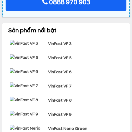
0888 970 903
Sản phẩm nổi bật
VinFast VF 3
VinFast VF 5
VinFast VF 6
VinFast VF 7
VinFast VF 8
VinFast VF 9
VinFast Nerio Green