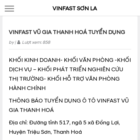
Toggle navigation
VINFAST SƠN LA
VINFAST VŨ GIA THANH HOÁ TUYỂN DỤNG
by
|
Lượt xem: 858
KHỐI KINH DOANH- KHỐI VĂN PHÒNG -KHỐI
DỊCH VỤ – KHỐI PHÁT TRIỂN NGHIÊN CỨU
THỊ TRƯỜNG- KHỐI HỖ TRỢ VĂN PHÒNG
HÀNH CHÍNH
THÔNG BÁO TUYỂN DỤNG Ô TÔ VINFAST VŨ
GIA THANH HOÁ
Địa chỉ: Đường tỉnh 517, ngã 5 xã Đồng Lợi,
Huyện Triệu Sơn, Thanh Hoá