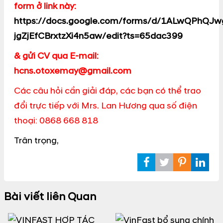
form ở link này:
https://docs.google.com/forms/d/1ALwQPhQJ
jgZjEfCBrxtzXi4n5aw/edit?ts=65dac399
& gửi CV qua
E-mail:
hcns.otoxemay@gmail.com
Các câu hỏi cần giải đáp, các bạn có thể trao
đổi trực tiếp với Mrs. Lan Hương qua số điện
thoại: 0868 668 818
Trân trọng,
Bài viết liên Quan