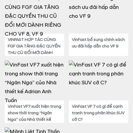
VINFAST HỢP TÁC CÙNG
VinFast bổ sung chính sách
FGF GIA TĂNG ĐẶC QUYỀN
ưu đãi hấp dẫn cho VF 9
THU CŨ ĐỔI MỚI DÀNH
RIÊNG CHO VF 8, VF 9
VinFast VF7 xuất hiện trong
VinFast VF 7 có gì để cạnh
show thời trang “Ngân
tranh trong phân khúc SUV
Nga” của Nhà thiết kế
cỡ C?
Adrian Anh Tuấn