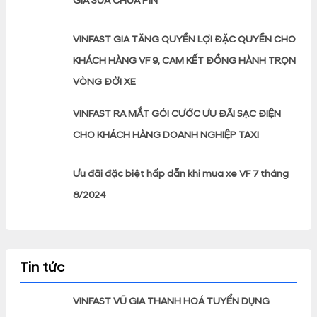
GIÁ SỬA CHỮA PIN
VINFAST GIA TĂNG QUYỀN LỢI ĐẶC QUYỀN CHO
KHÁCH HÀNG VF 9, CAM KẾT ĐỒNG HÀNH TRỌN
VÒNG ĐỜI XE
VINFAST RA MẮT GÓI CƯỚC ƯU ĐÃI SẠC ĐIỆN
CHO KHÁCH HÀNG DOANH NGHIỆP TAXI
Ưu đãi đặc biệt hấp dẫn khi mua xe VF 7 tháng
8/2024
Tin tức
VINFAST VŨ GIA THANH HOÁ TUYỂN DỤNG