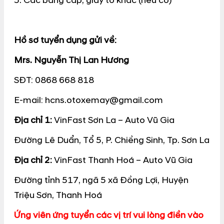
5. Các bằng cấp, giấy tờ khác (nếu có)
Hồ sơ tuyển dụng gửi về:
Mrs. Nguyễn Thị Lan Hương
SĐT: 0868 668 818
E-mail: hcns.otoxemay@gmail.com
Địa chỉ 1:
VinFast Sơn La – Auto Vũ Gia
Đường Lê Duẩn, Tổ 5, P. Chiềng Sinh, Tp. Sơn La
Địa chỉ 2:
VinFast Thanh Hoá –
Auto Vũ Gia
Đường tỉnh 517, ngã 5 xã Đồng Lợi, Huyện
Triệu Sơn, Thanh Hoá
Ứng viên ứng tuyển các vị trí vui lòng điền vào