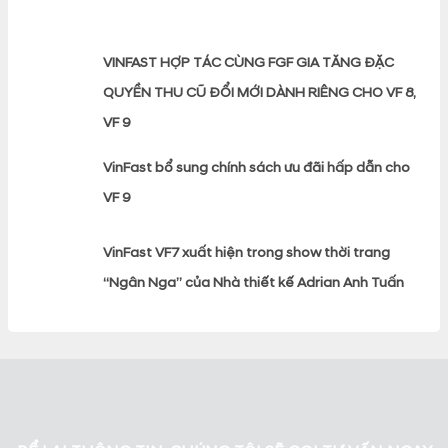
VINFAST HỢP TÁC CÙNG FGF GIA TĂNG ĐẶC
QUYỀN THU CŨ ĐỔI MỚI DÀNH RIÊNG CHO VF 8,
VF 9
VinFast bổ sung chính sách ưu đãi hấp dẫn cho
VF 9
VinFast VF7 xuất hiện trong show thời trang
“Ngân Nga” của Nhà thiết kế Adrian Anh Tuấn