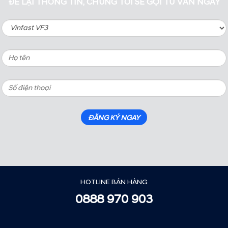
ĐỂ LẠI THÔNG TIN, CHÚNG TÔI SẼ GỌI TƯ VẤN NGAY
HOTLINE BÁN HÀNG
0888 970 903